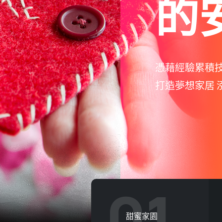
的
優質的團隊服
獲獎無數的持
01
甜蜜家園