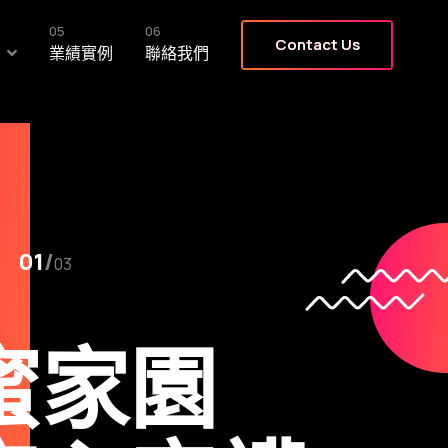
05
06
Contact Us
業績實例
聯絡我們
02
/
03
造完美