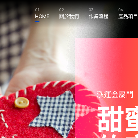
01
02
03
04
HOME
關於我們
作業流程
產品項目
泓運金屬門
創