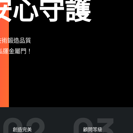
工藝體驗
務，可靠的工程品質
續肯定。
02
03
創造完美
顧問等級