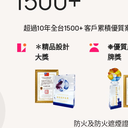
1500+
超過10年全台1500+ 客戶累積
✽精品設計
❉優質
大獎
牌獎
防火及防火遮煙