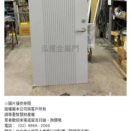
☆圖片僅供參閱
版權屬本公司與客戶所有
請尊重智慧財產權
意者歡迎來電或留言討論、詢價哦
電話：（02）8866 - 2066
門市：台北市士林區士商路123號1樓（陽明高中旁）